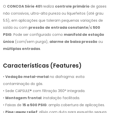
O
CONCOA Série 401
realiza
controle primário
de gases
não corrosivos, ultra-alta pureza ou liquefeitos (até grau
5.5), em aplicações que toleram pequenas variações de
saída ou com
pressão de entrada constante
/
≤ 500
PSIG
. Pode ser configurado como
manifold de estação
única
(com/sem purga),
alarme de baixa pressão
ou
múltiplas entradas
.
Características (Features)
•
Vedação metal-metal
no diafragma: evita
contaminação do gás.
• Sede CAPSULE® com filtração 360° integrada.
•
Montagem frontal
: instalação facilitada.
• Faixas de
15 a 500 PSIG
: ampla cobertura de aplicações.
•
Pipe-away relief
: alívio com duto para exaustão segura.