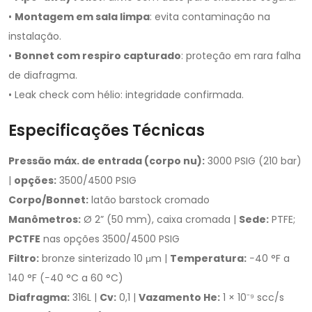
•
Montagem em sala limpa
: evita contaminação na
instalação.
•
Bonnet com respiro capturado
: proteção em rara falha
de diafragma.
• Leak check com hélio: integridade confirmada.
Especificações Técnicas
Pressão máx. de entrada (corpo nu):
3000 PSIG (210 bar)
|
opções:
3500/4500 PSIG
Corpo/Bonnet:
latão barstock cromado
Manômetros:
Ø 2” (50 mm), caixa cromada |
Sede:
PTFE;
PCTFE
nas opções 3500/4500 PSIG
Filtro:
bronze sinterizado 10 μm |
Temperatura:
−40 °F a
140 °F (−40 °C a 60 °C)
Diafragma:
316L |
Cv:
0,1 |
Vazamento He:
1 × 10⁻⁹ scc/s