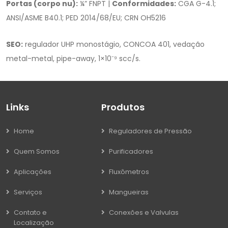
Portas (corpo nu):
¼” FNPT |
Conformidades:
CGA G-4.1;
ANSI/ASME B40.1; PED 2014/68/EU; CRN OH5216
SEO:
regulador UHP monostágio, CONCOA 401, vedação
metal-metal, pipe-away, 1×10⁻⁹ scc/s.
Links
Produtos
Home
Reguladores de Pressão
Quem Somos
Purificadores
Aplicações
Fluxômetros
Serviços
Mangueiras
Contato e
Conexões e Valvulas
Localização