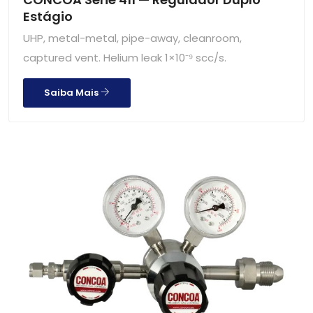
Estágio
UHP, metal-metal, pipe-away, cleanroom,
captured vent. Helium leak 1×10⁻⁹ scc/s.
Saiba Mais