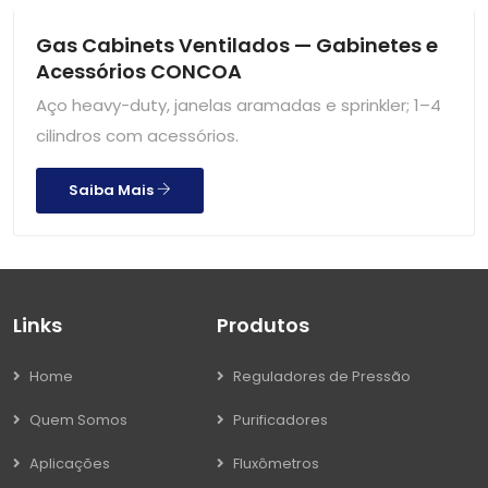
Gas Cabinets Ventilados — Gabinetes e
Acessórios CONCOA
Aço heavy-duty, janelas aramadas e sprinkler; 1–4
cilindros com acessórios.
Saiba Mais
Links
Produtos
Home
Reguladores de Pressão
Quem Somos
Purificadores
Aplicações
Fluxômetros