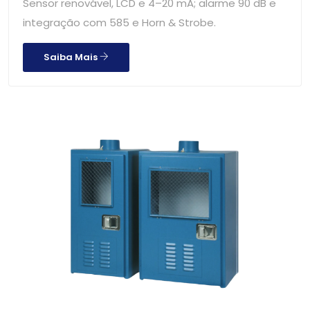
Sensor renovável, LCD e 4–20 mA; alarme 90 dB e
integração com 585 e Horn & Strobe.
Saiba Mais