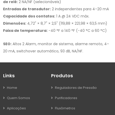
de relé:
2 NA/NF (selecionáveis)
Entradas de transdutor:
2 independentes para 4–20 mA
Capacidade dos contatos:
1 A @ 24 VDC máx.
Dimensões:
4,72" × 8,7" × 2,5" (119,88 × 221,98 × 63,5 mm)
Faixa de temperatura:
−40 °F a 140 °F (−40 °C a 60 °C)
SEO:
Altos 2 Alarm, monitor de sistema, alarme remoto, 4–
20 mA, switchover automático, 93 dB, NA/NF.
Links
Produtos
Home
Reguladores de Pressão
Quem Somos
Purificadores
Aplicações
Fluxômetros