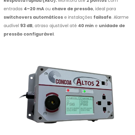
Resposta rápida (AEO):
Monitora até
2 pontos
com
entradas
4–20 mA
ou
chave de pressão
, ideal para
switchovers automáticos
e instalações
failsafe
. Alarme
audível
93 dB
, atraso ajustável até
40 min
e
unidade de
pressão configurável
.