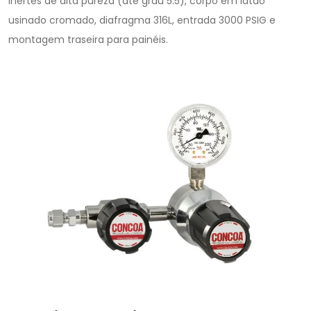
inertes de alta pureza (até grau 5.5), corpo em latão
usinado cromado, diafragma 316L, entrada 3000 PSIG e
montagem traseira para painéis.