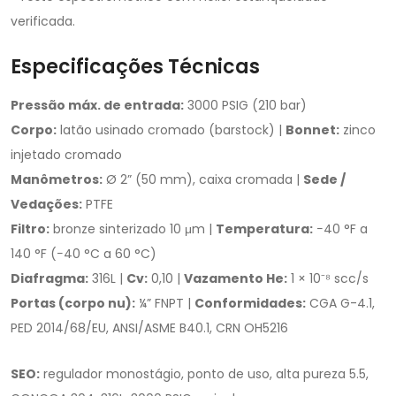
verificada.
Especificações Técnicas
Pressão máx. de entrada:
3000 PSIG (210 bar)
Corpo:
latão usinado cromado (barstock) |
Bonnet:
zinco
injetado cromado
Manômetros:
Ø 2” (50 mm), caixa cromada |
Sede /
Vedações:
PTFE
Filtro:
bronze sinterizado 10 μm |
Temperatura:
−40 °F a
140 °F (−40 °C a 60 °C)
Diafragma:
316L |
Cv:
0,10 |
Vazamento He:
1 × 10⁻⁸ scc/s
Portas (corpo nu):
¼” FNPT |
Conformidades:
CGA G-4.1,
PED 2014/68/EU, ANSI/ASME B40.1, CRN OH5216
SEO:
regulador monostágio, ponto de uso, alta pureza 5.5,