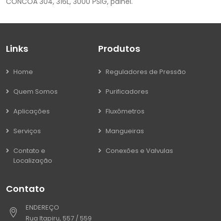
CONCOA 304, 316L, 3000 PSIG, painel.
Links
Produtos
Home
Reguladores de Pressão
Quem Somos
Purificadores
Aplicações
Fluxômetros
Serviços
Mangueiras
Contato e
Conexões e Valvulas
Localização
Contato
ENDEREÇO
Rua Itapiru, 557 / 559